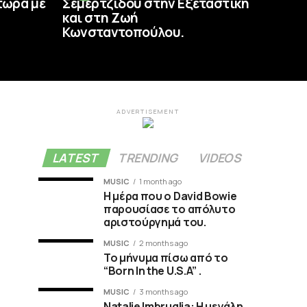
τώρα με
Σεμερτζίδου στην Εξεταστική
και στη Ζωή
Κωνσταντοπούλου.
ADVERTISEMENT
LATEST
TRENDING
VIDEOS
MUSIC
1 month ago
Η μέρα που ο David Bowie
παρουσίασε το απόλυτο
αριστούργημά του.
MUSIC
2 months ago
Το μήνυμα πίσω από το
“Born In the U.S.A” .
MUSIC
3 months ago
Natalie Imbruglia: Η μεγάλη