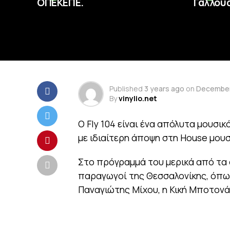
ΟΠΕΚΕΠΕ.
Γάλλους
Published
3 years ago
on
December
By
vinylio.net
Ο Fly 104 είναι ένα απόλυτα μουσι
με ιδιαίτερη άποψη στη House μουσ
Στο πρόγραμμά του μερικά από τα 
παραγωγοί της Θεσσαλονίκης, όπω
Παναγιώτης Μίχου, η Κική Μποτονά