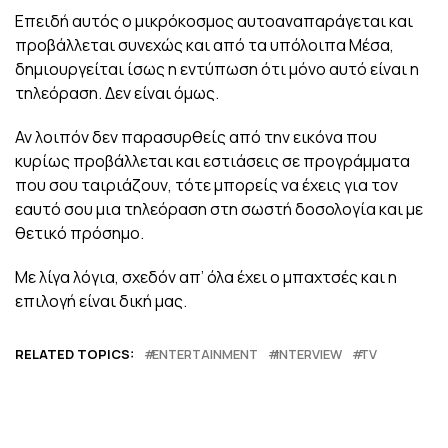
Επειδή αυτός ο μικρόκοσμος αυτοαναπαράγεται και
προβάλλεται συνεχώς και από τα υπόλοιπα Μέσα,
δημιουργείται ίσως η εντύπωση ότι μόνο αυτό είναι η
τηλεόραση. Δεν είναι όμως.
Αν λοιπόν δεν παρασυρθείς από την εικόνα που
κυρίως προβάλλεται και εστιάσεις σε προγράμματα
που σου ταιριάζουν, τότε μπορείς να έχεις για τον
εαυτό σου μια τηλεόραση στη σωστή δοσολογία και με
θετικό πρόσημο.
Με λίγα λόγια, σχεδόν απ’ όλα έχει ο μπαχτσές και η
επιλογή είναι δική μας.
RELATED TOPICS:
ENTERTAINMENT
INTERVIEW
TV