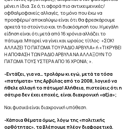
μένει η ίδια. Σε ό,τι αφορά πιο αντικειμενικές/
οφθαλμοφανείς αλλαγές, το μόνο που έχω να
προσφέρω/ αποκαλύψω είναι ότι θα φρεσκάρουμε
αρκετά το στούντιο και τη διακόσμησή του. Η μεγάλη
είδηση είναι ότι μετά από 16 χρόνια αλλάζει το
πάτωμα. Μπορεί να γίνει και ωραίος τίτλος: «ΣΟΚ!
ΑΛΛΑΖΕΙ ΤΟ ΠΑΤΩΜΑ ΤΟΥ ΡΑΔΙΟ ΑΡΒΥΛΑ» ή «ΤΙ ΚΡΥΒΕΙ
Η ΑΠΟΦΑΣΗ ΤΩΝ ΡΑΔΙΟ ΑΡΒΥΛΑ ΝΑ ΑΛΛΑΞΟΥΝ ΤΟ
ΠΑΤΩΜΑ ΤΟΥΣ ΥΣΤΕΡΑ ΑΠΟ 16 ΧΡΟΝΙΑ; ».
-Εντάξει, για να… τρολάρω κι εγώ, μετά τα τόσα
«πατήματα» της Αρβύλας από το 2008, λογικό να
ήθελε αλλαγή το πάτωμα! Αλήθεια, πιστεύεις ότι η
σάτιρα δεν έχει εποχές, είναι διαχρονική «αξία»;
Ναι φυσικά είναι διαχρονική υπόθεση.
-Κάποια θέματα όμως, λόγω της «πολιτικής
ορθότητας», τα βλέπουμε πλέον διαφορετικά.