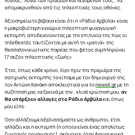
λόγους… λόγω των πράξεων και λεγομένων τους… να
απομακρυνθούν από τις τηλεοπτικές τους οθόνες.
Αξιοσημείωτο βέβαια είναι ότι η «Ράδιο Αρβύλα» είναι
η μακροβιότερη εγχώρια τηλεοπτική ψυχαγωγική
εκπομπή, αποδεικνύοντας με την επιτυχία της πως οι
τηλεθεατές ταυτίζονται με αυτή τη «ματιά» της
θεσσαλονικιώτικης παρέας που φέτος συμπληρώνει
17 σεζόν τηλεοπτικής «ζωής».
Έτσι, όπως κάθε χρόνο, λίγο πριν την πρεμιέρα της
σατιρικής εκπομπής τα είπαμε με τον δημιουργό της,
τον Αντώνη Κανάκη αποκλειστικά για το
newsit.gr
με τη
συζήτησή μας να ξεκινά με την… κλισέ ερώτησή μου,
αν
θα υπάρξουν αλλαγές στο Ράδιο Αρβύλα
και όπως
μου είπε:
Όσο αλλάζουμε/εξελισσόμαστε ως άνθρωποι, έτσι
αλλάζει και η εκπομπή (η οποία είναι ένας απολύτως
ζωντανός οργανισμός), ακόμα και όταν φαινομενικά