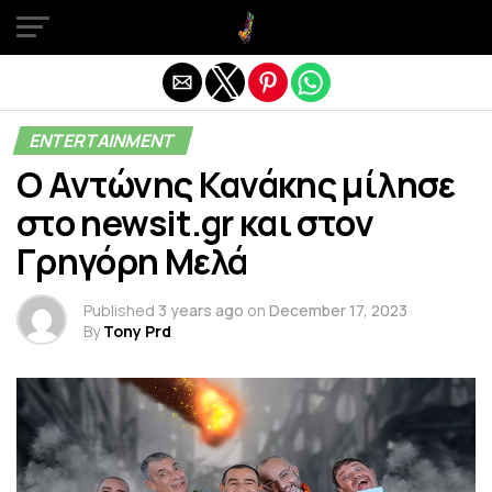
Exit mobile version
ENTERTAINMENT
Ο Αντώνης Κανάκης μίλησε
στο newsit.gr και στον
Γρηγόρη Μελά
Published
3 years ago
on
December 17, 2023
By
Tony Prd