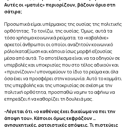
Αυτές οι «ματιές» περιορίζουν, βάζουν όρια στη
σάτιρα;
Προσωπικά είμαι υπέρμαχος της ουσίας της πολιτικής
ορθότητας. Το τονίζω, της ουσίας. Όμως, αυτά τα
τόσο χρήσιμα κοινωνικά ρεύματα, τα «καβαλάνε»
αρκετοί άνθρωποι οι οποίοι αναζητούν κοινωνικό
ρόλο/καταξίωση και κάποια ίσως μορφή εξουσίας
μέσα από αυτά. Το αποτέλεσμα είναι να τα οδηγούν σε
υπερβολές και υποκρισίες που στο τέλος αδικούν και
«πριονίζουν»/ υπονομεύουν το ίδιο το ρεύμα και όλα
όσα έχει να προσφέρει στην κοινωνία. Αυτό το κομμάτι
της υπερβολής και της υποκρισίας σε σχέση με την
πολιτική ορθότητα, προσπαθώ να μην το αφήνω να
επηρεάζει ή να καθορίζει τη δουλειά μας.
-Λέγεται ότι «ο καθένας έχει δικαίωμα να πει την
άποψη του». Κάποιοι όμως εκφράζουν …
ανησυχητικές, ρατσιστικές απόψεις. Τι πιστεύεις