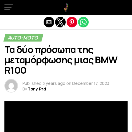
Exit mobile version
AUTO-MOTO
Τα δύο πρόσωπα της
μεταμόρφωσης μιας BMW
R100
Published
3 years ago
on
December 17, 2023
By
Tony Prd