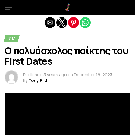
Exit mobile version
TV
Ο πολυάσχολος παίκτης του
First Dates
Published
3 years ago
on
December 19, 2023
By
Tony Prd