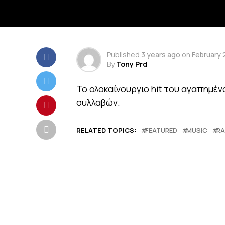
Published
3 years ago
on
February 
By
Tony Prd
Το ολοκαίνουργιο hit του αγαπημέν
συλλαβών.
RELATED TOPICS:
FEATURED
MUSIC
RA