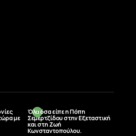
ωνίες
Όλα όσα είπε η Πόπη
τώρα με
Σεμερτζίδου στην Εξεταστική
και στη Ζωή
Κωνσταντοπούλου.