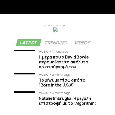
ADVERTISEMENT
LATEST
TRENDING
VIDEOS
MUSIC
1 month ago
Η μέρα που ο David Bowie
παρουσίασε το απόλυτο
αριστούργημά του.
MUSIC
2 months ago
Το μήνυμα πίσω από το
“Born In the U.S.A” .
MUSIC
3 months ago
Natalie Imbruglia: Η μεγάλη
επιστροφή με το “Algorithm”.