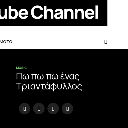
-MOTO
MUSIC
Πω πω πω ένας
Τριαντάφυλλος