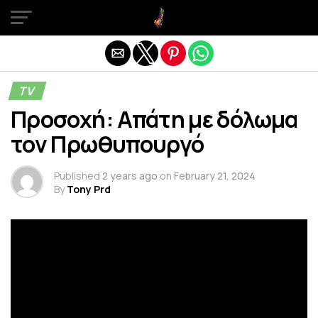
Exit mobile version
TV
Προσοχή: Απάτη με δόλωμα
τον Πρωθυπουργό
Published
2 years ago
on
February 21, 2024
By
Tony Prd