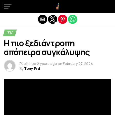
Exit mobile version
TV
Η πιο ξεδιάντροπη
απόπειρα συγκάλυψης
Published
2 years ago
on
February 27, 2024
By
Tony Prd