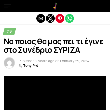
Exit mobile version
TV
Να ποιος θα μας πει τι έγινε
στο Συνέδριο ΣΥΡΙΖΑ
Published
2 years ago
on
February 29, 2024
By
Tony Prd