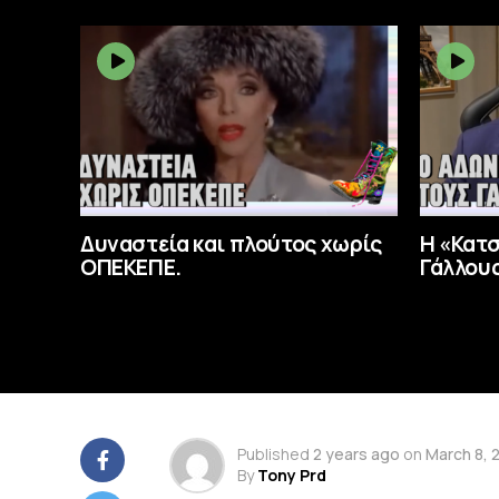
Δυναστεία και πλούτος χωρίς
Η «Κατ
ΟΠΕΚΕΠΕ.
Γάλλους
Published
2 years ago
on
March 8, 
By
Tony Prd