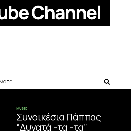
-MOTO
MUSIC
Συνοικέσια Πάππας
“Δυνατά -τα -τα”