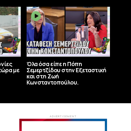
ωνίες
Όλα όσα είπε η Πόπη
τώρα με
Σεμερτζίδου στην Εξεταστική
και στη Ζωή
Κωνσταντοπούλου.
ADVERTISEMENT