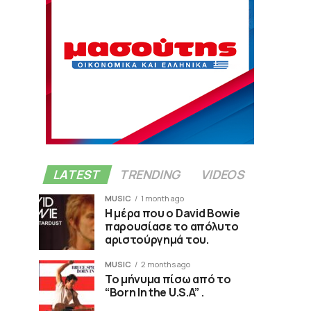
LATEST
TRENDING
VIDEOS
MUSIC
1 month ago
Η μέρα που ο David Bowie
παρουσίασε το απόλυτο
αριστούργημά του.
MUSIC
2 months ago
Το μήνυμα πίσω από το
“Born In the U.S.A” .