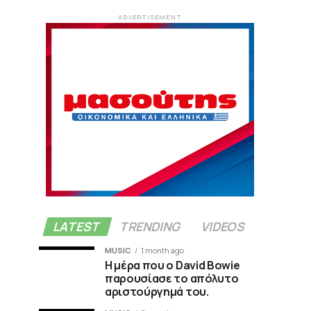
ADVERTISEMENT
LATEST
TRENDING
VIDEOS
MUSIC
1 month ago
Η μέρα που ο David Bowie
παρουσίασε το απόλυτο
αριστούργημά του.