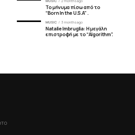
MUSIC
2 months ago
Το μήνυμα πίσω από το
“Born In the U.S.A” .
MUSIC
3 months ago
Natalie Imbruglia: Η μεγάλη
επιστροφή με το “Algorithm”.
OTO