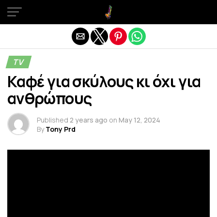
Exit mobile version
TV
Καφέ για σκύλους κι όχι για
ανθρώπους
Published
2 years ago
on
May 12, 2024
By
Tony Prd