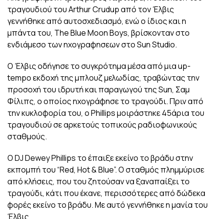
τραγουδιού του Arthur Crudup από τον Έλβις
γεννήθηκε από αυτοσχεδιασμό, ενώ ο ίδιος και η
μπάντα του, The Blue Moon Boys, βρίσκονταν στο
ενδιάμεσο των ηχογραφησεων στο Sun Studio.
Ο Έλβις οδήγησε το συγκρότημα μέσα από μια up-
tempo εκδοχή της μπλουζ μελωδίας, τραβώντας την
προσοχή του ιδρυτή και παραγωγού της Sun, Σαμ
Φίλιπς, ο οποίος ηχογράφησε το τραγούδι. Πριν από
την κυκλοφορία του, ο Phillips μοιράστηκε 45άρια του
τραγουδιού σε αρκετούς τοπικούς ραδιοφωνικούς
σταθμούς.
Ο DJ Dewey Phillips το έπαιξε εκείνο το βράδυ στην
εκπομπή του “Red, Hot & Blue”. Ο σταθμός πλημμύρισε
από κλήσεις, που του ζητούσαν να ξαναπαίξει το
τραγούδι, κάτι που έκανε, περισσότερες από δώδεκα
φορές εκείνο το βράδυ. Με αυτό γεννήθηκε η μανία του
Έλβις