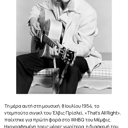
Τη μέρα αυτή στη μουσική, 8 Ιουλίου 1954, το
ντεμπούτο σινγκλ του Έλβις Πρίσλεϊ, «That’s All Right»,
παίχτηκε για πρώτη φορά στο WHBQ του Μέμφις.
Ηχογραφημένη τρεις μέρες νωρίτερα, η διασκευή του