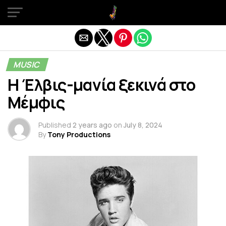
Exit mobile version
MUSIC
Η Έλβις-μανία ξεκινά στο
Μέμφις
Published
2 years ago
on
July 8, 2024
By
Tony Productions