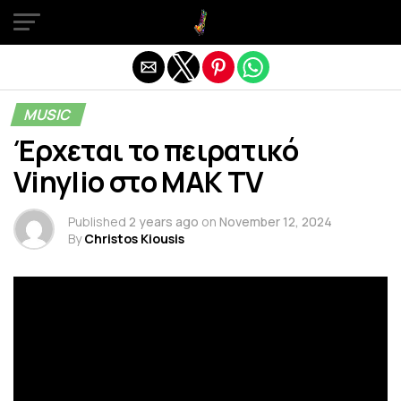
Exit mobile version
MUSIC
Έρχεται το πειρατικό
Vinylio στο ΜΑΚ TV
Published
2 years ago
on
November 12, 2024
By
Christos Kiousis