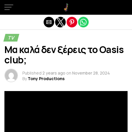
Exit mobile version
TV
Μα καλά δεν ξέρεις το Oasis
club;
Published
2 years ago
on
November 28, 2024
By
Tony Productions