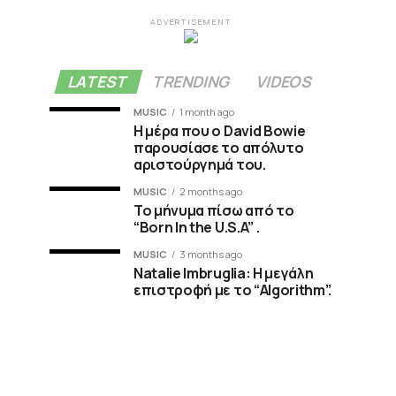
ADVERTISEMENT
LATEST
TRENDING
VIDEOS
MUSIC
1 month ago
Η μέρα που ο David Bowie
παρουσίασε το απόλυτο
αριστούργημά του.
MUSIC
2 months ago
Το μήνυμα πίσω από το
“Born In the U.S.A” .
MUSIC
3 months ago
Natalie Imbruglia: Η μεγάλη
επιστροφή με το “Algorithm”.