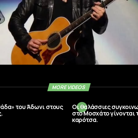
MORE VIDEOS
σάδα» του Άδωνι στους
Οι θαλάσσιες συγκοιν
.
στο Μοσχάτο γίνονται 
καρότσα.