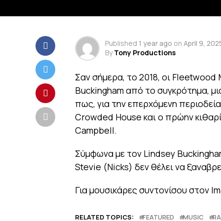
Published
1 year ago
on
April 9, 202
By
Tony Productions
Σαν σήμερα, το 2018, οι Fleetwoo
Buckingham από το συγκρότημα, μια
πως, για την επερχόμενη περιοδεία
Crowded House και ο πρώην κιθαρί
Campbell.
Σύμφωνα με τον Lindsey Buckingha
Stevie (Nicks) δεν θέλει να ξαναβρ
Για μουσικάρες συντονίσου στον Im
RELATED TOPICS:
FEATURED
MUSIC
RA