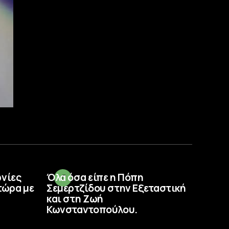
ωνίες
Όλα όσα είπε η Πόπη
τώρα με
Σεμερτζίδου στην Εξεταστική
και στη Ζωή
Κωνσταντοπούλου.