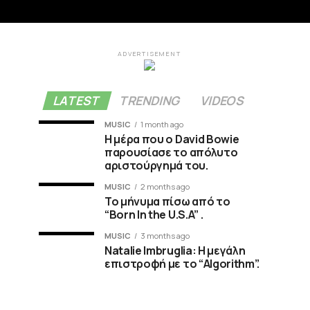
ADVERTISEMENT
LATEST
TRENDING
VIDEOS
MUSIC
1 month ago
Η μέρα που ο David Bowie
παρουσίασε το απόλυτο
αριστούργημά του.
MUSIC
2 months ago
Το μήνυμα πίσω από το
“Born In the U.S.A” .
MUSIC
3 months ago
Natalie Imbruglia: Η μεγάλη
επιστροφή με το “Algorithm”.