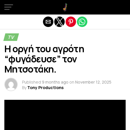
Exit mobile version
TV
Η οργή του αγρότη
“φυγάδευσε” τον
Μητσοτάκη.
Published
9 months ago
on
November 12, 2025
By
Tony Productions