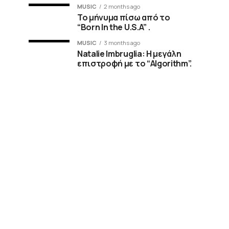
MUSIC
2 months ago
Το μήνυμα πίσω από το
“Born In the U.S.A” .
MUSIC
3 months ago
Natalie Imbruglia: Η μεγάλη
επιστροφή με το “Algorithm”.