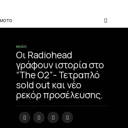
-MOTO
MUSIC
Οι Radiohead
γράφουν ιστορία στο
“The O2”- Τετραπλό
sold out και νέο
ρεκόρ προσέλευσης.