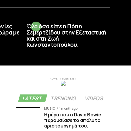
ωνίες
Όλα όσα είπε η Πόπη
τώρα με
Σεμερτζίδου στην Εξεταστική
και στη Ζωή
Κωνσταντοπούλου.
ADVERTISEMENT
LATEST
TRENDING
VIDEOS
MUSIC
1 month ago
Η μέρα που ο David Bowie
παρουσίασε το απόλυτο
αριστούργημά του.