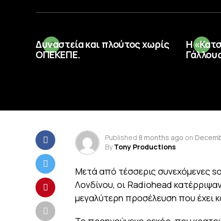
Δυναστεία και πλούτος χωρίς
Η «Κατ
ΟΠΕΚΕΠΕ.
Γάλλους
Published
8 months ago
on
Decembe
By
Tony Productions
Μετά από τέσσερις συνεχόμενες so
Λονδίνου, οι Radiohead κατέρριψα
μεγαλύτερη προσέλευση που έχει κ