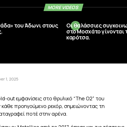
MORE VIDEOS
σάδα» του Άδωνι στους
Οι θαλάσσιες συγκοιν
.
στο Μοσχάτο γίνονται 
καρότσα.
r 1, 2025
ld-out εμφανίσεις στο θρυλικό “The O2” του
ν κάθε προηγούμενο ρεκόρ, σημειώνοντας τη
αταγραφεί ποτέ στην αρένα.