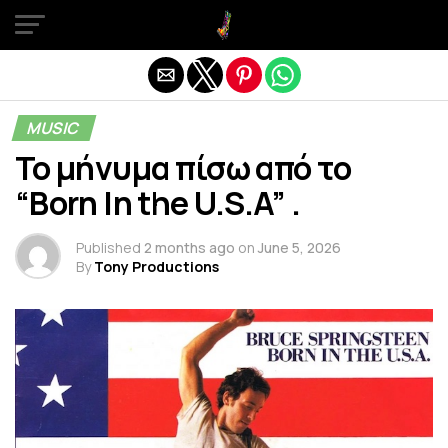
Exit mobile version
MUSIC
Το μήνυμα πίσω από το
“Born In the U.S.A” .
Published
2 months ago
on
June 5, 2026
By
Tony Productions