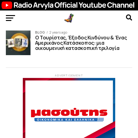
BLOG
2 years ago
Ο Τουρίστας, Έξοδος Κινδύνου & Ένας
Αμερικάνος Κατάσκοπος: μια
οικουμενική κατασκοπική τριλογία
ADVERTISEMENT