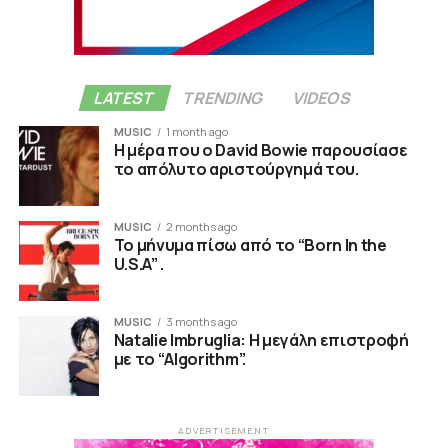
LATEST
TRENDING
VIDEOS
MUSIC
1 month ago
Η μέρα που ο David Bowie παρουσίασε
το απόλυτο αριστούργημά του.
MUSIC
2 months ago
Το μήνυμα πίσω από το “Born In the
U.S.A” .
MUSIC
3 months ago
Natalie Imbruglia: Η μεγάλη επιστροφή
με το “Algorithm”.
ADVERTISEMENT