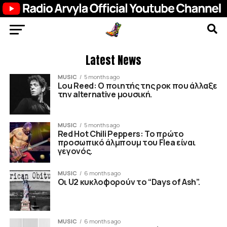
Latest News
MUSIC
5 months ago
Lou Reed: Ο ποιητής της ροκ που άλλαξε
την alternative μουσική.
MUSIC
5 months ago
Red Hot Chili Peppers: Το πρώτο
προσωπικό άλμπουμ του Flea είναι
γεγονός.
MUSIC
6 months ago
Οι U2 κυκλοφορούν το “Days of Ash”.
MUSIC
6 months ago