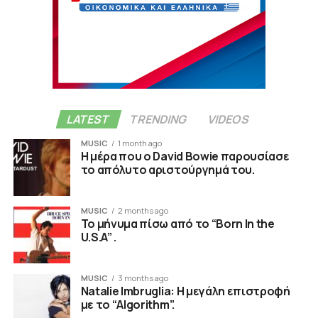
LATEST
TRENDING
VIDEOS
MUSIC
1 month ago
Η μέρα που ο David Bowie παρουσίασε
το απόλυτο αριστούργημά του.
MUSIC
2 months ago
Το μήνυμα πίσω από το “Born In the
U.S.A” .
MUSIC
3 months ago
Natalie Imbruglia: Η μεγάλη επιστροφή
με το “Algorithm”.