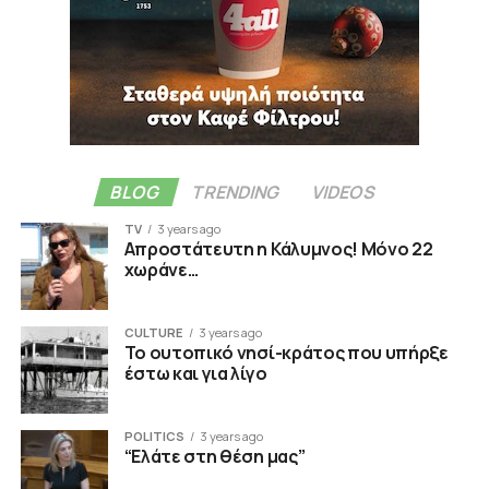
BLOG
TRENDING
VIDEOS
TV
3 years ago
Απροστάτευτη η Κάλυμνος! Μόνο 22
χωράνε…
CULTURE
3 years ago
Το ουτοπικό νησί-κράτος που υπήρξε
έστω και για λίγο
POLITICS
3 years ago
“Ελάτε στη θέση μας”