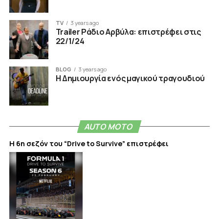
TV
3 years ago
Trailer Ράδιο Αρβύλα: επιστρέφει στις
22/1/24
BLOG
3 years ago
Η Δημιουργία ενός μαγικού τραγουδιού
AUTO MOTO
Η 6η σεζόν του “Drive to Survive” επιστρέφει