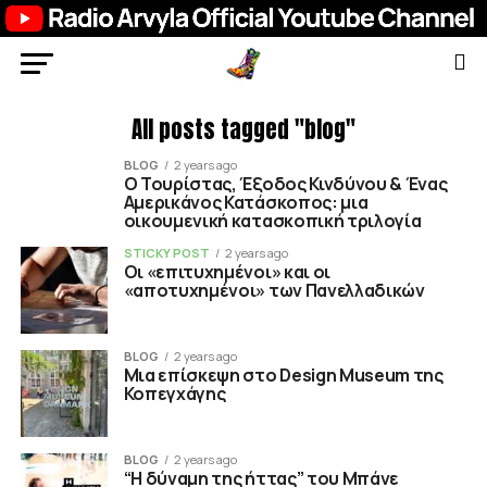
All posts tagged "blog"
BLOG
2 years ago
Ο Τουρίστας, Έξοδος Κινδύνου & Ένας
Αμερικάνος Κατάσκοπος: μια
οικουμενική κατασκοπική τριλογία
STICKY POST
2 years ago
Οι «επιτυχημένοι» και οι
«αποτυχημένοι» των Πανελλαδικών
BLOG
2 years ago
Μια επίσκεψη στο Design Museum της
Κοπεγχάγης
BLOG
2 years ago
“Η δύναμη της ήττας” του Μπάνε