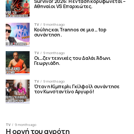
Survivor 2026: Η ένταση κορυφώνεται –
Αθηναίοι VS Επαρχιώτες.
TV
9 months ago
Κούλης και Trannos σε μια … top
συνάντηση .
TV
9 months ago
Οι…ζεν τεχνικές του Δαλάι Άδωνι
Γεωργιάδη.
TV
9 months ago
Όταν η Κίμπερλι Γκίλφοϊλ συνάντησε
τον Κωνσταντίνο Αργυρό!
TV
9 months ago
Η οργή του αγρότη