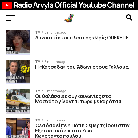
TV
8 months ago
Δυναστεία και πλούτος χωρίς ΟΠΕΚΕΠΕ.
TV
8 months ago
Η «Κατσάδα» του Άδωνι στους Γάλλους.
TV
8 months ago
Οι θαλάσσιες συγκοινωνίες στο
Μοσχάτο γίνονται τώρα με καρότσα.
TV
8 months ago
Όλα όσα είπε η Πόπη Σεμερτζίδου στην
Εξεταστική και στη Ζωή
Κωνσταντοπούλου.