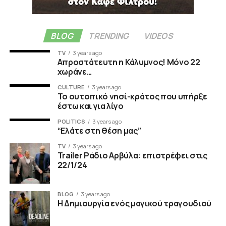
BLOG
TRENDING
VIDEOS
TV
3 years ago
Απροστάτευτη η Κάλυμνος! Μόνο 22
χωράνε…
CULTURE
3 years ago
Το ουτοπικό νησί-κράτος που υπήρξε
έστω και για λίγο
POLITICS
3 years ago
“Ελάτε στη θέση μας”
TV
3 years ago
Trailer Ράδιο Αρβύλα: επιστρέφει στις
22/1/24
BLOG
3 years ago
Η Δημιουργία ενός μαγικού τραγουδιού