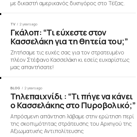
με δικαστή αμερικανός δικηγόρος στο Τέξας.
TV
2 years ago
Γκάλοπ: “Τι εύχεστε στον
Κασσελάκη για τη θητεία του;”
Ζητήσαμε τις ευχές σας για τον στρατευμένο
πλέον Στέφανο Κασσελάκη κι εσείς ευχαρίστως
μας απαντήσατε!
BLOG
2 years ago
Τηλεπαιχνίδι : “Τι πήγε να κάνει
ο Κασσελάκης στο Πυροβολικό;”
Απρόσμενη απάντηση λάβαμε στην ερώτηση περί
της σκοπιμότητας στράτευσης του Αρχηγού της
Αξιωματικής Αντιπολίτευσης