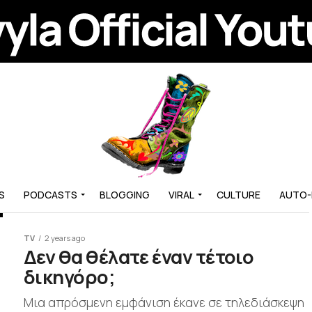
S
PODCASTS
BLOGGING
VIRAL
CULTURE
AUTO
TV
2 years ago
Δεν θα θέλατε έναν τέτοιο
δικηγόρο;
Μια απρόσμενη εμφάνιση έκανε σε τηλεδιάσκεψη