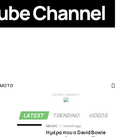
-MOTO
ADVERTISEMENT
LATEST
TRENDING
VIDEOS
MUSIC
1 month ago
Η μέρα που ο David Bowie