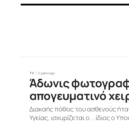
TV
2 years ago
Άδωνις φωτογραφ
απογευματινό χει
Διακαής πόθος του ασθενούς ήτα
Υγείας, ισχυρίζεται ο … ίδιος ο Υπ