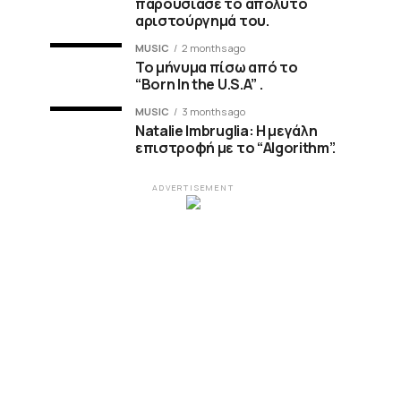
παρουσίασε το απόλυτο
αριστούργημά του.
MUSIC
2 months ago
Το μήνυμα πίσω από το
“Born In the U.S.A” .
MUSIC
3 months ago
Natalie Imbruglia: Η μεγάλη
επιστροφή με το “Algorithm”.
ADVERTISEMENT