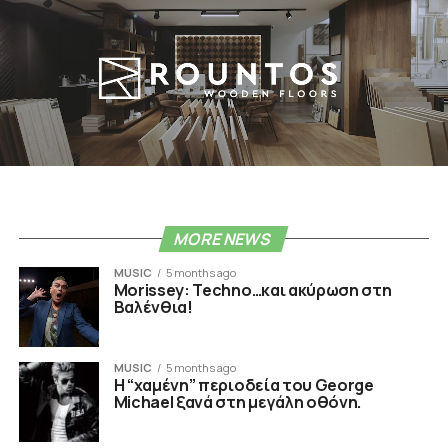
MORE NEWS
MUSIC
5 months ago
Morissey: Techno…και ακύρωση στη
Βαλένθια!
MUSIC
5 months ago
Η “χαμένη” περιοδεία του George
Michael ξανά στη μεγάλη οθόνη.