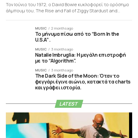
Τον Ιούνιο του 1972, ο David Bowie κυκλοφορεί το ορόσημο
άλμπουμ του, The Rise and Fall of Ziggy Stardust and...
MUSIC
2 months ago
Το μήνυμα πίσω από το “Born In the
U.S.A” .
MUSIC
3 months ago
Natalie Imbruglia: Η μεγάλη επιστροφή
με το “Algorithm”.
MUSIC
3 months ago
The Dark Side of the Moon: Όταν το
φεγγάρι έγινε αιώνιο, κατακτά τα charts
και γράφει ιστορία.
LATEST