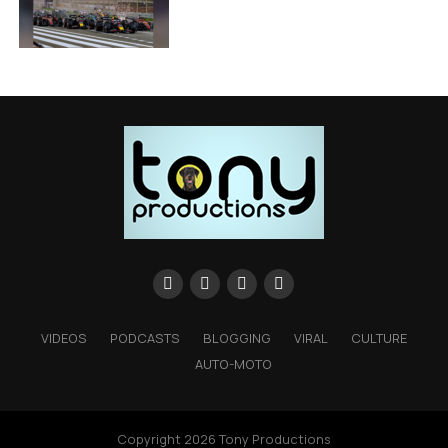
VIDEOS
PODCASTS
BLOGGING
VIRAL
CULTURE
AUTO-MOTO
Copyright 2026 Tony Productions