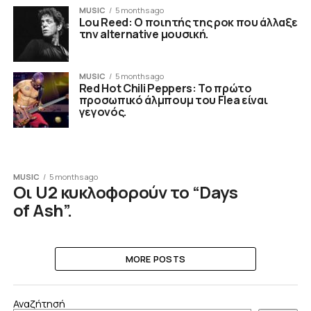
MUSIC
5 months ago
Lou Reed: Ο ποιητής της ροκ που άλλαξε
την alternative μουσική.
MUSIC
5 months ago
Red Hot Chili Peppers: Το πρώτο
προσωπικό άλμπουμ του Flea είναι
γεγονός.
MUSIC
5 months ago
Οι U2 κυκλοφορούν το “Days
of Ash”.
MORE POSTS
Αναζήτησή