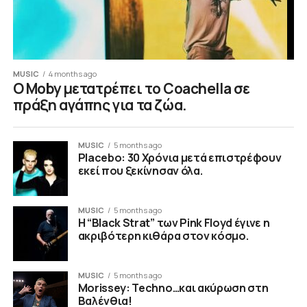
MUSIC
4 months ago
O Moby μετατρέπει το Coachella σε
πράξη αγάπης για τα ζώα.
MUSIC
5 months ago
Placebo: 30 Χρόνια μετά επιστρέφουν
εκεί που ξεκίνησαν όλα.
MUSIC
5 months ago
Η “Black Strat” των Pink Floyd έγινε η
ακριβότερη κιθάρα στον κόσμο.
MUSIC
5 months ago
Morissey: Techno…και ακύρωση στη
Βαλένθια!