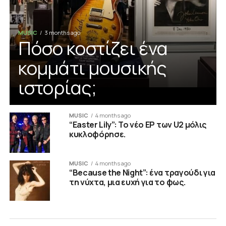
MUSIC
3 months ago
Πόσο κοστίζει ένα
κομμάτι μουσικής
ιστορίας;
MUSIC
4 months ago
“Easter Lily”: Το νέο ΕP των U2 μόλις
κυκλοφόρησε.
MUSIC
4 months ago
“Because the Night”: ένα τραγούδι για
τη νύχτα, μια ευχή για το φως.