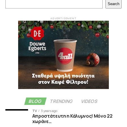
Search
ADVERTISEMENT
BLOG
TRENDING
VIDEOS
TV
3 years ago
Απροστάτευτη η Κάλυμνος! Μόνο 22
χωράνε…