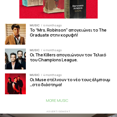
MUSIC
4 months ago
To “Mrs. Robinson” απογειώνει το The
Graduate στην κορυφή!
MUSIC
4 months ago
Οι The Killers απογειώνουν τον Τελικό
του Champions League.
MUSIC
4 months ago
Οι Muse στέλνουν το νέο τους άλμπουμ
…στο διάστημα!
MORE MUSIC
ADVERTISEMENT