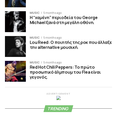
MUSIC
5 months ago
Η “χαμένη” περιοδεία του George
Michael ξανά στη μεγάλη οθόνη.
MUSIC
5 months ago
Lou Reed: Ο ποιητής της ροκ που άλλαξε
την alternative μουσική.
MUSIC
5 months ago
Red Hot Chili Peppers: Το πρώτο
προσωπικό άλμπουμ του Flea είναι
γεγονός.
ADVERTISEMENT
TRENDING