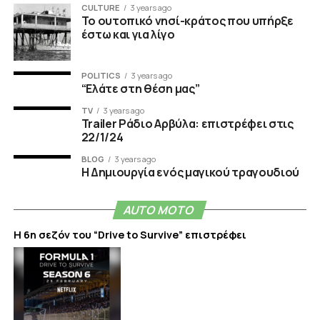
CULTURE
3 years ago
Το ουτοπικό νησί-κράτος που υπήρξε
έστω και για λίγο
POLITICS
3 years ago
“Ελάτε στη θέση μας”
TV
3 years ago
Trailer Ράδιο Αρβύλα: επιστρέφει στις
22/1/24
BLOG
3 years ago
Η Δημιουργία ενός μαγικού τραγουδιού
AUTO MOTO
Η 6η σεζόν του “Drive to Survive” επιστρέφει