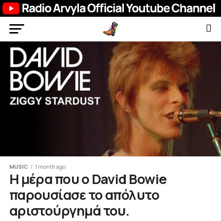
MUSIC
1 month ago
Η μέρα που ο David Bowie
παρουσίασε το απόλυτο
αριστούργημά του.