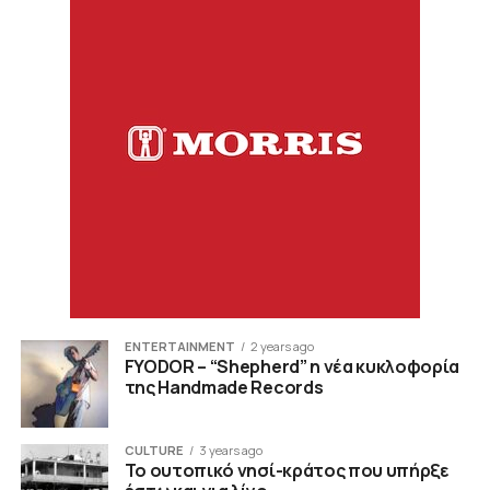
ENTERTAINMENT
2 years ago
FYODOR – “Shepherd” η νέα κυκλοφορία
της Handmade Records
CULTURE
3 years ago
Το ουτοπικό νησί-κράτος που υπήρξε