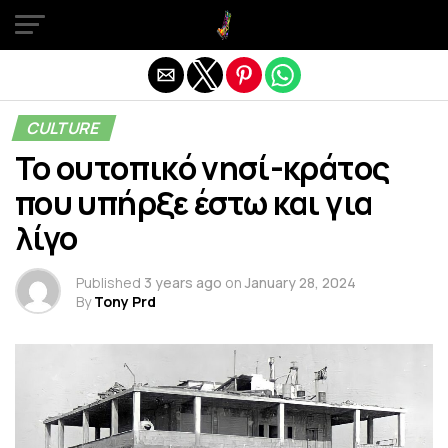
Exit mobile version
CULTURE
Το ουτοπικό νησί-κράτος
που υπήρξε έστω και για
λίγο
Published
3 years ago
on
January 28, 2024
By
Tony Prd