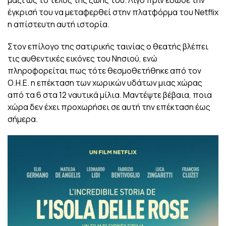
μαζί ως το τέλος της ζωής του. Λίγο πριν έδωσε την
έγκρισή του να μεταφερθεί στην πλατφόρμα του Netflix
η απίστευτη αυτή ιστορία.
Στον επίλογο της σατιρικής ταινίας ο θεατής βλέπει
τις αυθεντικές εικόνες του Νησιού, ενώ
πληροφορείται πως τότε θεσμοθετήθηκε από τον
Ο.Η.Ε. η επέκταση των χωρικών υδάτων μιας χώρας
από τα 6 στα 12 ναυτικά μίλια. Μαντέψτε βέβαια, ποια
χώρα δεν έχει προχωρήσει σε αυτή την επέκταση έως
σήμερα.