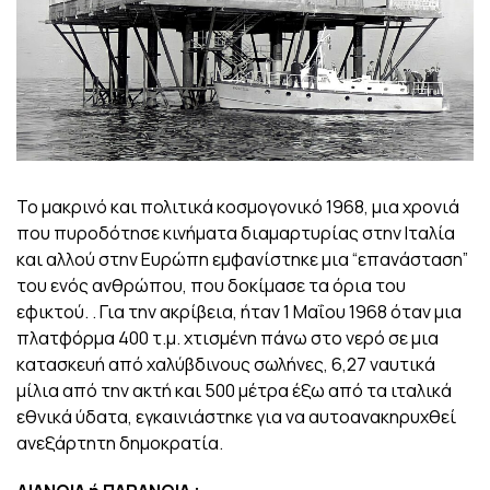
Το μακρινό και πολιτικά κοσμογονικό 1968, μια χρονιά
που πυροδότησε κινήματα διαμαρτυρίας στην Ιταλία
και αλλού στην Ευρώπη εμφανίστηκε μια “επανάσταση”
του ενός ανθρώπου, που δοκίμασε τα όρια του
εφικτού. . Για την ακρίβεια, ήταν 1 Μαΐου 1968 όταν μια
πλατφόρμα 400 τ.μ. χτισμένη πάνω στο νερό σε μια
κατασκευή από χαλύβδινους σωλήνες, 6,27 ναυτικά
μίλια από την ακτή και 500 μέτρα έξω από τα ιταλικά
εθνικά ύδατα, εγκαινιάστηκε για να αυτοανακηρυχθεί
ανεξάρτητη δημοκρατία.