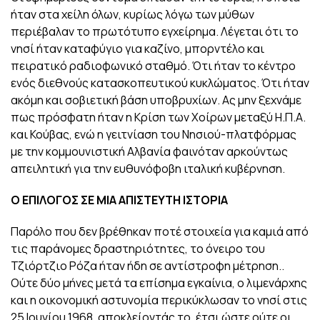
ήταν στα χείλη όλων, κυρίως λόγω των μύθων
περιέβαλαν το πρωτότυπο εγχείρημα. Λέγεται ότι το
νησί ήταν καταφύγιο για καζίνο, μπορντέλο και
πειρατικό ραδιοφωνικό σταθμό. Ότι ήταν το κέντρο
ενός διεθνούς κατασκοπευτικού κυκλώματος. Ότι ήταν
ακόμη και σοβιετική βάση υποβρυχίων. Ας μην ξεχνάμε
πως πρόσφατη ήταν η Κρίση των Χοίρων μεταξύ Η.Π.Α.
και Κούβας, ενώ η γειτνίαση του Νησιού-πλατφόρμας
με την κομμουνιστική Αλβανία φαινόταν αρκούντως
απειλητική για την ευθυνόφοβη ιταλική κυβέρνηση.
Ο ΕΠΙΛΟΓΟΣ ΣΕ ΜΙΑ ΑΠΙΣΤΕΥΤΗ ΙΣΤΟΡΙΑ
Παρόλο που δεν βρέθηκαν ποτέ στοιχεία για καμιά από
τις παράνομες δραστηριότητες, το όνειρο του
Τζιόρτζιο Ρόζα ήταν ήδη σε αντίστροφη μέτρηση..
Ούτε δύο μήνες μετά τα επίσημα εγκαίνια, ο λιμενάρχης
και η οικονομική αστυνομία περικύκλωσαν το νησί στις
25 Ιουνίου 1968, αποκλείοντάς το, έτσι ώστε ούτε οι