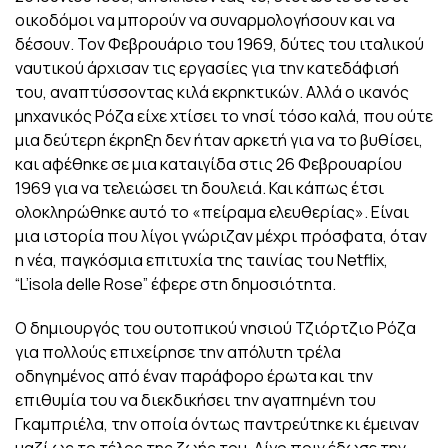
οικοδόμοι να μπορούν να συναρμολογήσουν και να
δέσουν. Τον Φεβρουάριο του 1969, δύτες του ιταλικού
ναυτικού άρχισαν τις εργασίες για την κατεδάφισή
του, αναπτύσσοντας κιλά εκρηκτικών. Αλλά ο ικανός
μηχανικός Ρόζα είχε χτίσει το νησί τόσο καλά, που ούτε
μια δεύτερη έκρηξη δεν ήταν αρκετή για να το βυθίσει,
και αφέθηκε σε μια καταιγίδα στις 26 Φεβρουαρίου
1969 για να τελειώσει τη δουλειά. Και κάπως έτσι
ολοκληρώθηκε αυτό το «πείραμα ελευθερίας». Είναι
μια ιστορία που λίγοι γνώριζαν μέχρι πρόσφατα, όταν
η νέα, παγκόσμια επιτυχία της ταινίας του Netflix,
“L’isola delle Rose” έφερε στη δημοσιότητα.
Ο δημιουργός του ουτοπικού νησιού Τζιόρτζιο Ρόζα
για πολλούς επιχείρησε την απόλυτη τρέλα
οδηγημένος από έναν παράφορο έρωτα και την
επιθυμία του να διεκδικήσει την αγαπημένη του
Γκαμπριέλα, την οποία όντως παντρεύτηκε κι έμειναν