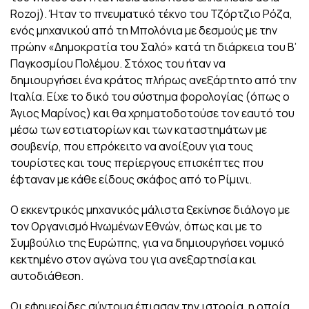
Rozoj). Ήταν το πνευματικό τέκνο του Τζόρτζιο Ρόζα,
ενός μηχανικού από τη Μπολόνια με δεσμούς με την
πρώην «Δημοκρατία του Σαλό» κατά τη διάρκεια του Β’
Παγκοσμίου Πολέμου. Στόχος του ήταν να
δημιουργήσει ένα κράτος πλήρως ανεξάρτητο από την
Ιταλία. Είχε το δικό του σύστημα φορολογίας (όπως ο
Άγιος Μαρίνος) και θα χρηματοδοτούσε τον εαυτό του
μέσω των εστιατορίων και των καταστημάτων με
σουβενίρ, που επρόκειτο να ανοίξουν για τους
τουρίστες και τους περίεργους επισκέπτες που
έφταναν με κάθε είδους σκάφος από το Ρίμινι.
Ο εκκεντρικός μηχανικός μάλιστα ξεκίνησε διάλογο με
τον Οργανισμό Ηνωμένων Εθνών, όπως και με το
Συμβούλιο της Ευρώπης, για να δημιουργήσει νομικό
κεκτημένο στον αγώνα του για ανεξαρτησία και
αυτοδιάθεση.
Οι εφημερίδες σύντομα έπιασαν την ιστορία, η οποία