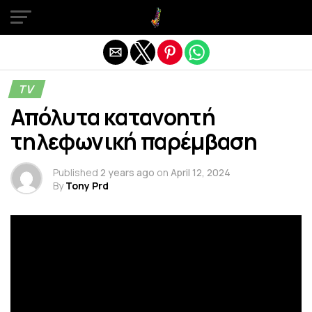
Exit mobile version
TV
Απόλυτα κατανοητή
τηλεφωνική παρέμβαση
Published
2 years ago
on
April 12, 2024
By
Tony Prd