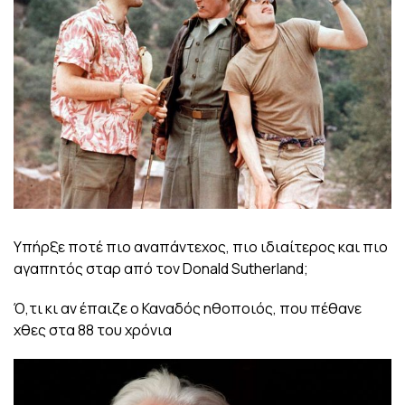
Υπήρξε ποτέ πιο αναπάντεχος, πιο ιδιαίτερος και πιο
αγαπητός σταρ από τον Donald Sutherland;
Ό,τι κι αν έπαιζε ο Καναδός ηθοποιός, που πέθανε
χθες στα 88 του χρόνια