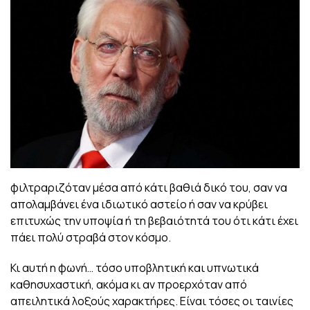
φιλτραριζόταν μέσα από κάτι βαθιά δικό του, σαν να
απολαμβάνει ένα ιδιωτικό αστείο ή σαν να κρύβει
επιτυχώς την υποψία ή τη βεβαιότητά του ότι κάτι έχει
πάει πολύ στραβά στον κόσμο.
Κι αυτή η φωνή… τόσο υποβλητική και υπνωτικά
καθησυχαστική, ακόμα κι αν προερχόταν από
απειλητικά λοξούς χαρακτήρες. Είναι τόσες οι ταινίες