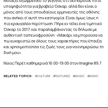
Μοιάζει εξωφρενικό το γεγονός ότι δεν κέρδισε ποτέ
υποψηφιότητα για βραβείο Όσκαρ, αλλά δεν είναι ο
μόνος από τους σπουδαίους ερμηνευτές της οθόνης
που ανήκει σ’ αυτή την κατηγορία. Είναι όμως ίσως η
πιο κραυγαλέα περίπτωση. Πήρε εν τέλει ένα τιμητικό
Όσκαρ το 2017, και παραλαμβάνοντας το δήλωσε με
αυθεντική ταπεινοφροσύνη: «Μακάρι να μπορούσα να
πω ευχαριστώ σε όλους τους χαρακτήρες που έπαιξα,
και χρησιμοποίησα τις ζωές τους για να ενημερώσω τη
δική μου».
Νίκος Περέτ καθημερινά 16:00-19:00 στον Imagine 89.7
RELATED TOPICS:
CULTURE
FEATURED
MUSIC
RADIO