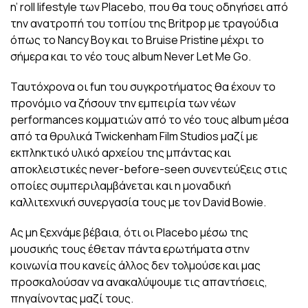
n’ roll lifestyle των Placebo, που θα τους οδηγήσει από
την ανατροπή του τοπίου της Britpop με τραγούδια
όπως το Nancy Boy και το Bruise Pristine μέχρι το
σήμερα και το νέο τους album Never Let Me Go.
Ταυτόχρονα οι fun του συγκροτήματος θα έχουν το
προνόμιο να ζήσουν την εμπειρία των νέων
performances κομματιών από το νέο τους album μέσα
από τα θρυλικά Twickenham Film Studios μαζί με
εκπληκτικό υλικό αρχείου της μπάντας και
αποκλειστικές never-before-seen συνεντεύξεις στις
οποίες συμπεριλαμβάνεται και η μοναδική
καλλιτεχνική συνεργασία τους με τον David Bowie.
Ας μη ξεχνάμε βέβαια, ότι οι Placebο μέσω της
μουσικής τους έθεταν πάντα ερωτήματα στην
κοινωνία που κανείς άλλος δεν τολμούσε και μας
προσκαλούσαν να ανακαλύψουμε τις απαντήσεις,
πηγαίνοντας μαζί τους.