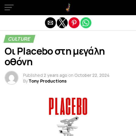
Exit mobile version
CULTURE
Οι Placebo στη μεγάλη
οθόνη
Published
2 years ago
on
October 22, 2024
By
Tony Productions