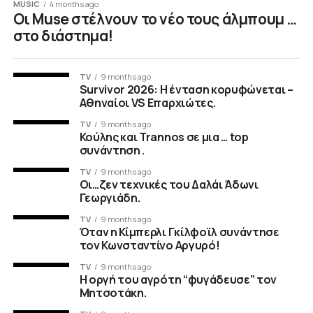
MUSIC
4 months ago
Οι Muse στέλνουν το νέο τους άλμπουμ …
στο διάστημα!
TV
9 months ago
Survivor 2026: Η ένταση κορυφώνεται –
Αθηναίοι VS Επαρχιώτες.
TV
9 months ago
Κούλης και Trannos σε μια … top
συνάντηση .
TV
9 months ago
Οι…ζεν τεχνικές του Δαλάι Άδωνι
Γεωργιάδη.
TV
9 months ago
Όταν η Κίμπερλι Γκίλφοϊλ συνάντησε
τον Κωνσταντίνο Αργυρό!
TV
9 months ago
Η οργή του αγρότη “φυγάδευσε” τον
Μητσοτάκη.