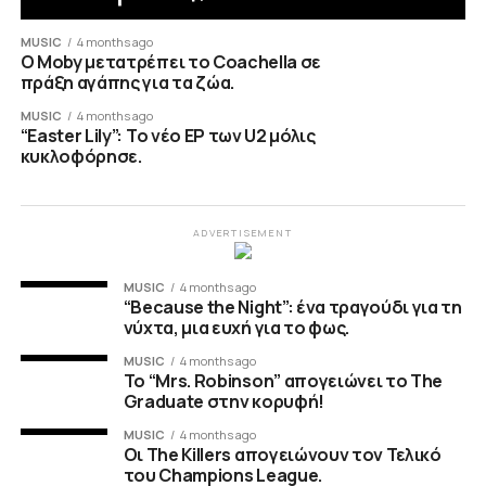
MUSIC
4 months ago
O Moby μετατρέπει το Coachella σε
πράξη αγάπης για τα ζώα.
MUSIC
4 months ago
“Easter Lily”: Το νέο ΕP των U2 μόλις
κυκλοφόρησε.
ADVERTISEMENT
MUSIC
4 months ago
“Because the Night”: ένα τραγούδι για τη
νύχτα, μια ευχή για το φως.
MUSIC
4 months ago
To “Mrs. Robinson” απογειώνει το The
Graduate στην κορυφή!
MUSIC
4 months ago
Οι The Killers απογειώνουν τον Τελικό
του Champions League.