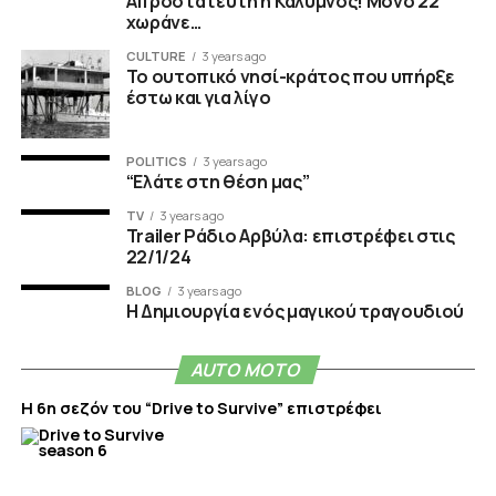
Απροστάτευτη η Κάλυμνος! Μόνο 22
χωράνε…
CULTURE
3 years ago
Το ουτοπικό νησί-κράτος που υπήρξε
έστω και για λίγο
POLITICS
3 years ago
“Ελάτε στη θέση μας”
TV
3 years ago
Trailer Ράδιο Αρβύλα: επιστρέφει στις
22/1/24
BLOG
3 years ago
Η Δημιουργία ενός μαγικού τραγουδιού
AUTO MOTO
Η 6η σεζόν του “Drive to Survive” επιστρέφει