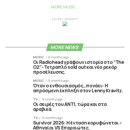
MORE MUSIC
ADVERTISEMENT
MORE NEWS
MUSIC
8 months ago
Οι Radiohead γράφουν ιστορία στο “The
O2”- Τετραπλό sold out και νέο ρεκόρ
προσέλευσης.
MUSIC
8 months ago
Όταν ο ενθουσιασμός…πονάει- Η
απρόσμενη έκπληξη στον Lenny Kravitz.
TV
9 months ago
Οι σειρές του ΑΝΤ1, τώρα και στα
αραβικά.
TV
9 months ago
Survivor 2026: Η ένταση κορυφώνεται –
Αθηναίοι VS Επαρχιώτες.