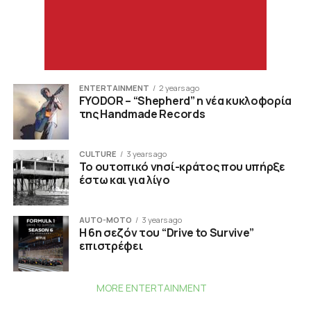
ENTERTAINMENT
2 years ago
FYODOR – “Shepherd” η νέα κυκλοφορία
της Handmade Records
CULTURE
3 years ago
Το ουτοπικό νησί-κράτος που υπήρξε
έστω και για λίγο
AUTO-MOTO
3 years ago
Η 6η σεζόν του “Drive to Survive”
επιστρέφει
MORE ENTERTAINMENT