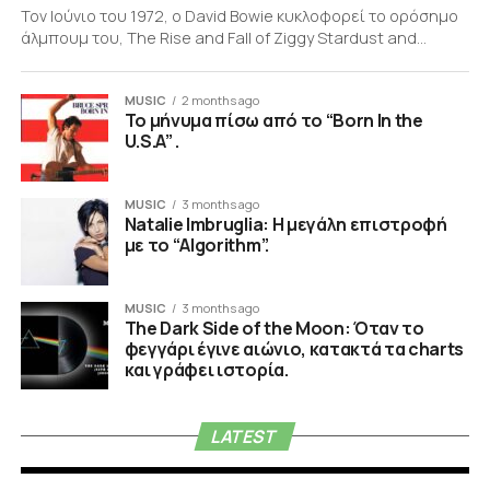
Τον Ιούνιο του 1972, ο David Bowie κυκλοφορεί το ορόσημο
άλμπουμ του, The Rise and Fall of Ziggy Stardust and...
MUSIC
2 months ago
Το μήνυμα πίσω από το “Born In the
U.S.A” .
MUSIC
3 months ago
Natalie Imbruglia: Η μεγάλη επιστροφή
με το “Algorithm”.
MUSIC
3 months ago
The Dark Side of the Moon: Όταν το
φεγγάρι έγινε αιώνιο, κατακτά τα charts
και γράφει ιστορία.
LATEST