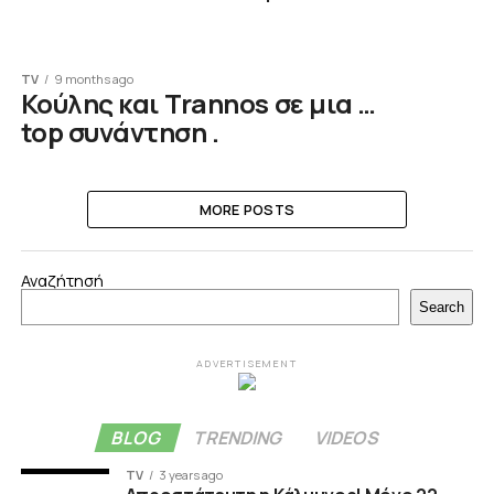
TV
9 months ago
Κούλης και Trannos σε μια …
top συνάντηση .
MORE POSTS
Αναζήτησή
Search
ADVERTISEMENT
BLOG
TRENDING
VIDEOS
TV
3 years ago