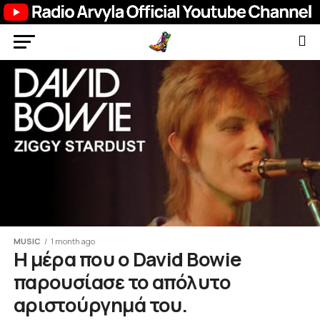
MUSIC
1 month ago
Η μέρα που ο David Bowie
παρουσίασε το απόλυτο
αριστούργημά του.