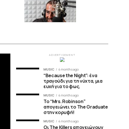
ADVERTISEMENT
MUSIC
4 months ago
“Because the Night”: ένα
τραγούδι για τη νύχτα, μια
ευχή για το φως.
MUSIC
4 months ago
To “Mrs. Robinson”
απογειώνει το The Graduate
στην κορυφή!
MUSIC
4 months ago
Οι The Killers απογειώνουν