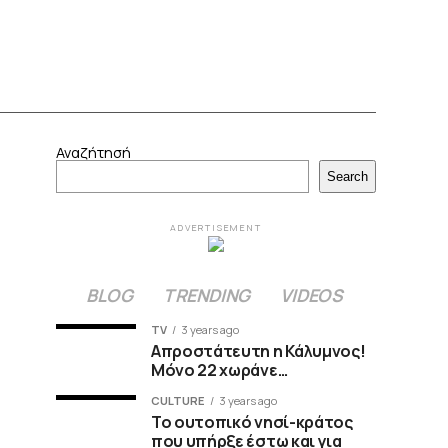
Αναζήτησή
Search
ADVERTISEMENT
BLOG
TRENDING
VIDEOS
TV
3 years ago
Απροστάτευτη η Κάλυμνος!
Μόνο 22 χωράνε…
CULTURE
3 years ago
Το ουτοπικό νησί-κράτος
που υπήρξε έστω και για