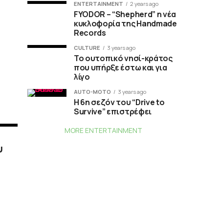
ENTERTAINMENT
2 years ago
FYODOR – “Shepherd” η νέα
κυκλοφορία της Handmade
Records
CULTURE
3 years ago
Το ουτοπικό νησί-κράτος
που υπήρξε έστω και για
λίγο
AUTO-MOTO
3 years ago
Η 6η σεζόν του “Drive to
Survive” επιστρέφει
MORE ENTERTAINMENT
υ