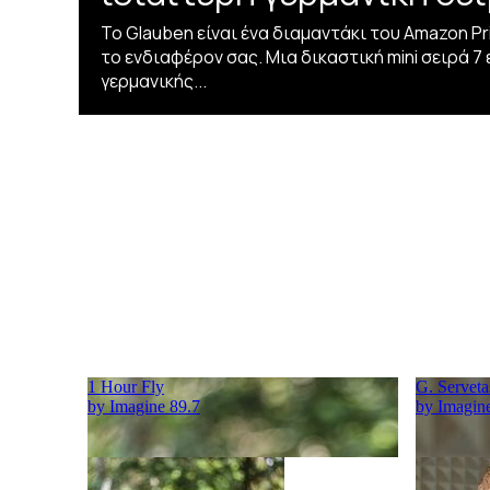
Το Glauben είναι ένα διαμαντάκι του Amazon Pr
το ενδιαφέρον σας. Μια δικαστική mini σειρά 7
γερμανικής...