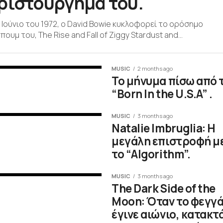
ριστούργημά του.
 Ιούνιο του 1972, ο David Bowie κυκλοφορεί το ορόσημο
πουμ του, The Rise and Fall of Ziggy Stardust and...
MUSIC
2 months ago
Το μήνυμα πίσω από 
“Born In the U.S.A” .
MUSIC
3 months ago
Natalie Imbruglia: Η
μεγάλη επιστροφή μ
το “Algorithm”.
MUSIC
3 months ago
The Dark Side of the
Moon: Όταν το φεγγ
έγινε αιώνιο, κατακτ