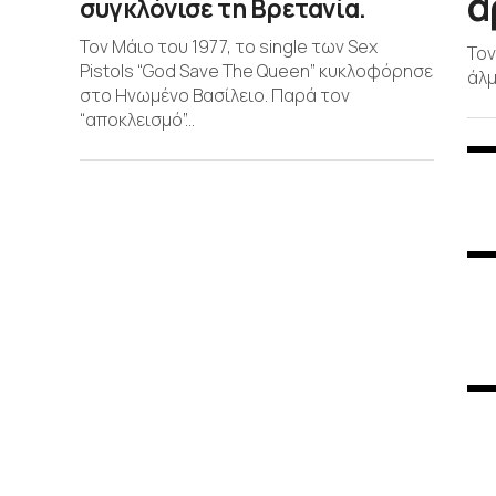
α
συγκλόνισε τη Βρετανία.
Τον Μάιο του 1977, το single των Sex
Τον
Pistols “God Save The Queen” κυκλοφόρησε
άλμ
στο Ηνωμένο Βασίλειο. Παρά τον
“αποκλεισμό”...