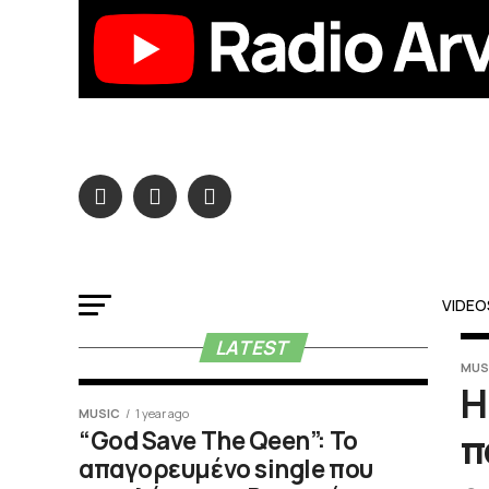
VIDEO
LATEST
MUS
Η
MUSIC
1 year ago
π
“God Save The Qeen”: Το
απαγορευμένο single που