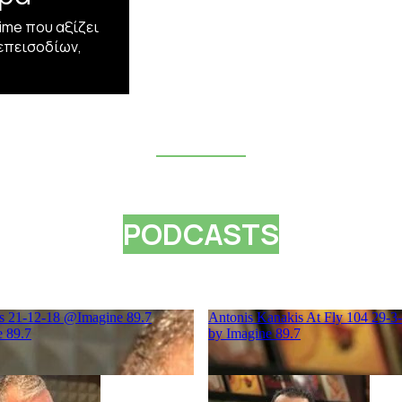
ime που αξίζει
 επεισοδίων,
PODCASTS