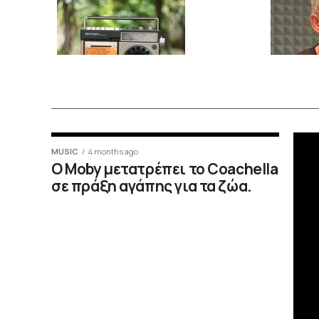
MUSIC
4 months ago
O Moby μετατρέπει το Coachella
σε πράξη αγάπης για τα ζώα.