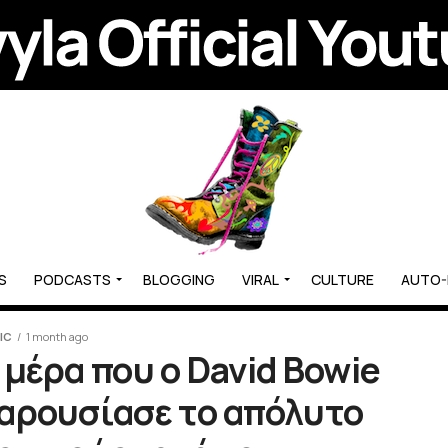
S
PODCASTS
BLOGGING
VIRAL
CULTURE
AUTO
IC
1 month ago
 μέρα που ο David Bowie
αρουσίασε το απόλυτο