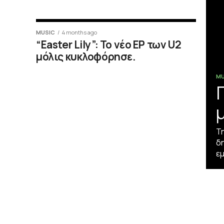
MUSIC
4 months ago
“Easter Lily”: Το νέο ΕP των U2
μόλις κυκλοφόρησε.
MU
Τη
δ
εμ