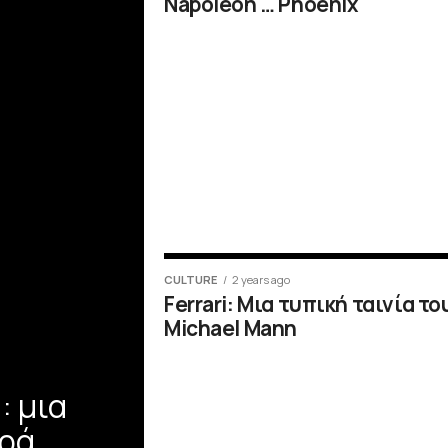
Napoleon … Phoenix
CULTURE
2 years ago
Ferrari: Μια τυπική ταινία το
Michael Mann
: μια
ιρά